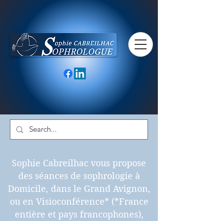
Sophie Cabreilhac vous propose
des séances de sophrologie à
Domicile, dans le Grand Avignon,
ou en Visioconférence* (*France
entière et pays francophones),