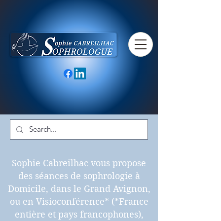
Sophie Cabreilhac vous propose
des séances de sophrologie à
Domicile, dans le Grand Avignon,
ou en Visioconférence* (*France
entière et pays francophones),