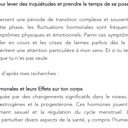
our lever des inquiétudes et prendre le temps de se pose
aversent une période de transition complexe et souvent 
tte phase, les fluctuations hormonales sont fréquen
mptômes physiques et émotionnels. Parmi ces symptôme
ller en cours et les crises de larmes parfois dès le r
ritent une attention particulière à mon sens. Et si tu t
que tu n’es pas seule.
e d’après mes recherches :
monales et leurs Effets sur ton corps
uée par des changements significatifs dans le niveau
œstrogènes et la progestérone. Ces hormones jouent u
ent sexuel et la régulation du cycle menstruel. Le
erturber divers aspects de la santé, y compris l’humeu