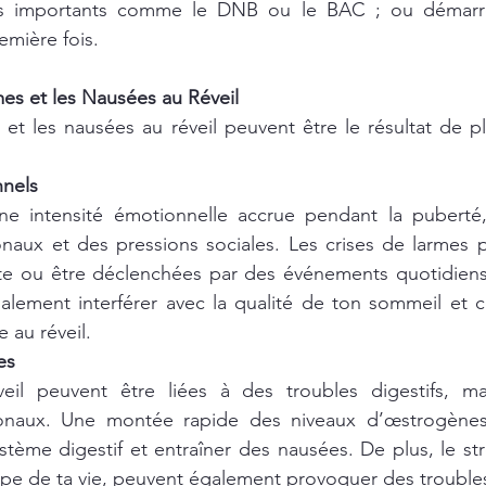
s importants comme le DNB ou le BAC ; ou démarre
emière fois.
mes et les Nausées au Réveil
 et les nausées au réveil peuvent être le résultat de plu
nnels
ne intensité émotionnelle accrue pendant la puberté,
ux et des pressions sociales. Les crises de larmes pe
te ou être déclenchées par des événements quotidiens
alement interférer avec la qualité de ton sommeil et c
 au réveil.
es
eil peuvent être liées à des troubles digestifs, ma
onaux. Une montée rapide des niveaux d’œstrogènes,
stème digestif et entraîner des nausées. De plus, le stre
ape de ta vie, peuvent également provoquer des troubles