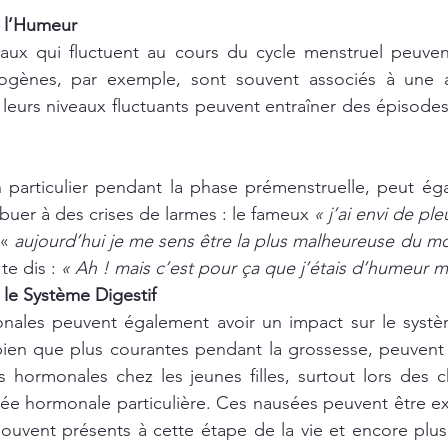
 l’Humeur
ux qui fluctuent au cours du cycle menstruel peuvent 
ogènes, par exemple, sont souvent associés à une a
 leurs niveaux fluctuants peuvent entraîner des épisodes 
 particulier pendant la phase prémenstruelle, peut éga
buer à des crises de larmes : le fameux 
« j’ai envi de pleu
«
 aujourd’hui je me sens être la plus malheureuse du m
te dis : 
« Ah ! mais c’est pour ça que j’étais d’humeur m
le Système Digestif
onales peuvent également avoir un impact sur le systèm
bien que plus courantes pendant la grossesse, peuvent 
ns hormonales chez les jeunes filles, surtout lors des
ée hormonale particulière. Ces nausées peuvent être ex
 souvent présents à cette étape de la vie et encore pl