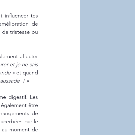
influencer tes 
mélioration de 
de tristesse ou 
lement affecter 
rer et je ne sais 
onde »
 et quand 
aussade  ! »
e digestif. Les 
également être 
 changements de 
acerbées par le 
us au moment de 