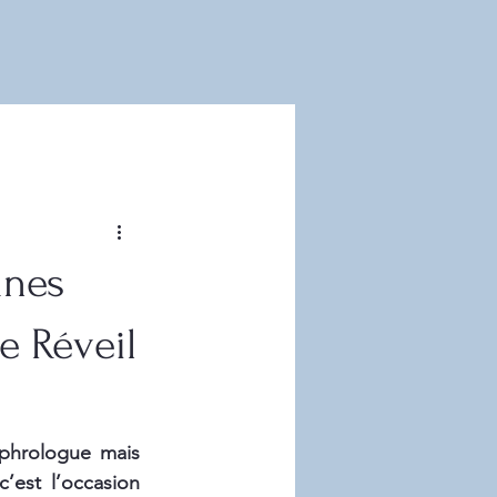
unes
le Réveil
ophrologue mais 
est l’occasion 