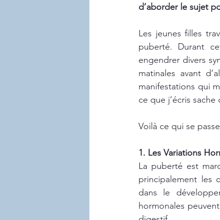
d’aborder le sujet p
Les jeunes filles tr
puberté. Durant ce
engendrer divers sy
matinales avant d’a
manifestations qui mé
ce que j’écris sache 
Voilà ce qui se pass
1. Les Variations Hor
La puberté est marq
principalement les 
dans le développem
hormonales peuvent p
digestif.