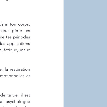
ans ton corps. 
mieux gérer tes 
re tes périodes 
es applications 
, fatigue, maux 
 la respiration 
émotionnelles et 
e ta vie, il est 
un psychologue 