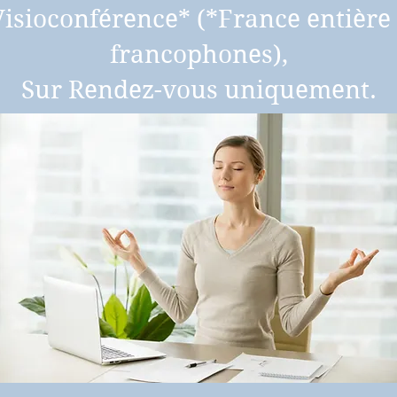
Visioconférence* (*France entière 
francophones),
Sur Rendez-vous uniquement.