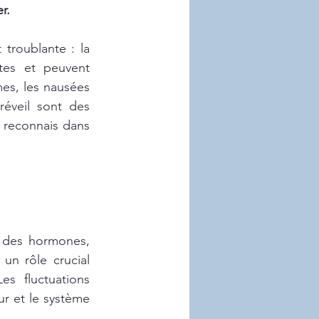
r.
troublante : la 
tes et peuvent 
s, les nausées 
éveil sont des 
e reconnais dans 
 des hormones, 
n rôle crucial 
s fluctuations 
r et le système 